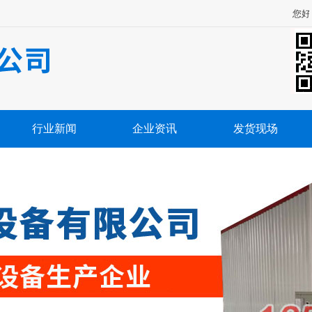
您好，欢
行业新闻
企业资讯
发货现场