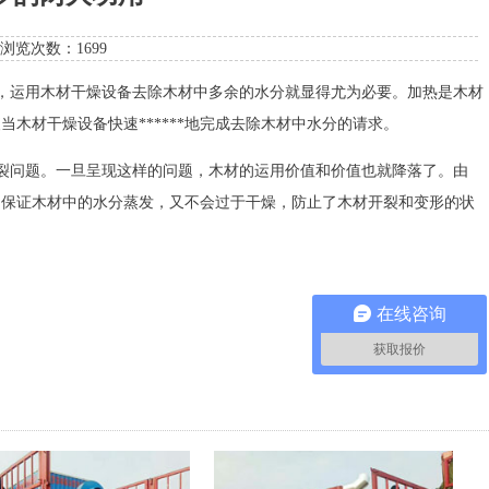
45 浏览次数：1699
，运用木材干燥设备去除木材中多余的水分就显得尤为必要。加热是木材
木材干燥设备快速******地完成去除木材中水分的请求。
裂问题。一旦呈现这样的问题，木材的运用价值和价值也就降落了。由
，保证木材中的水分蒸发，又不会过于干燥，防止了木材开裂和变形的状
在线咨询
获取报价