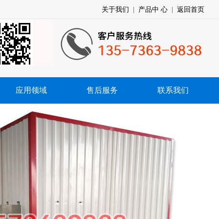
迎访问山东.潍坊鼎阳烘干设备有限公司官方网站！
关于我们
|
产品中 心
|
返回首页
应用领域
售后服务
联系我们