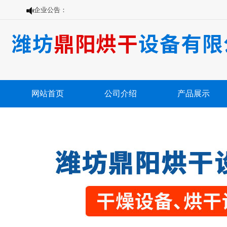
企业公告：
网站首页
公司介绍
产品展示