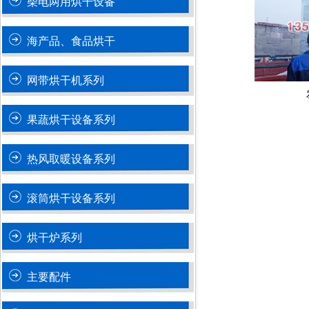
柴电两用烘干设备
海产品、食品烘干
网带烘干机系列
果蔬烘干设备系列
热风取暖设备系列
滚筒烘干设备系列
烘干炉系列
主要配件