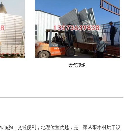
发货现场
东临朐，交通便利，地理位置优越，是一家从事木材烘干设