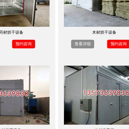
药材烘干设备
木材烘干设备
预约咨询
查看详细
预约咨询