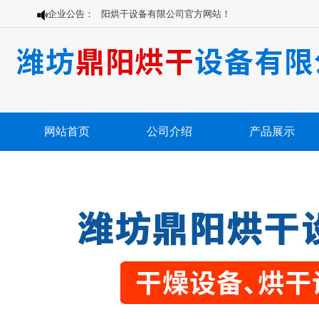
山东.潍坊鼎阳烘干设备有限公司官方网站！
企业公告：
网站首页
公司介绍
产品展示