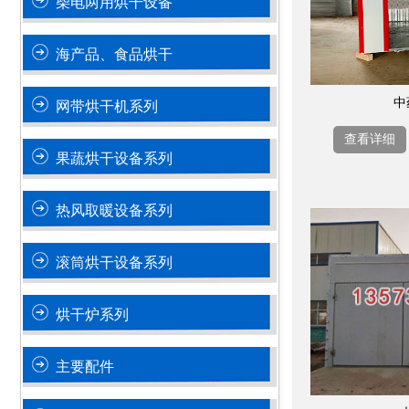
柴电两用烘干设备
海产品、食品烘干
中
网带烘干机系列
查看详细
果蔬烘干设备系列
热风取暖设备系列
滚筒烘干设备系列
烘干炉系列
主要配件