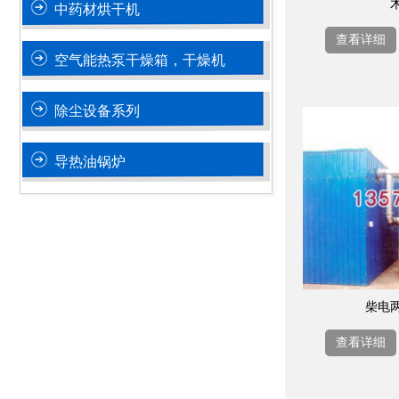
中药材烘干机
查看详细
空气能热泵干燥箱，干燥机
除尘设备系列
导热油锅炉
柴电
查看详细